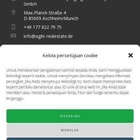
GmbH
Max-Planck-Straße 4
D-85609 Aschheim/Munich
+49 177 822 79 75
info@agile-realestate.de
Kelola persetujuan cookie
Bidang Penasihat
Untuk menawarkan pengalaman optimal kepada Anda, Kami menggunakan
teknologi seperti cookie, Untuk menyimpan dan/atau mengakses informasi
Manajemen sementara
perangkat. Jika Anda menyetujui teknologi ini, Kami dapat memproses data
seperti perilaku berselancar atau ID unik di situs web ini. Jika Anda tidak
Manajemen dana
memberi atau menarik persetujuan Anda, Fitur dan fungsi tertentu dapat
terganggu.
Manajemen investasi
Manajemen Aset
MENERIMA
Manajemen Portofolio
MENOLAK
Blog Real Estat