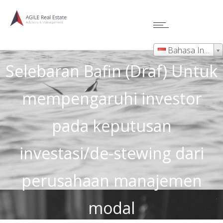
Manajemen Dana Real Estat
Bahasa Indonesia
Selebaran Bafin (Draf) Untuk
mempengaruhi investor
pada keputusan
investasi/de-stewing dari
perusahaan manajemen
modal